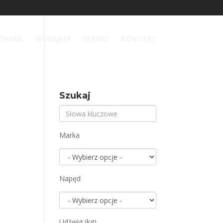
YWANE
WYNAJEM
SERWIS
KONTAKT
Szukaj
Marka
Napęd
Udźwig (kg)