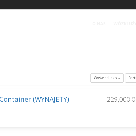
O NAS
WÓZKI UŻ
Wyświetl jako
Sort
Container (WYNAJĘTY)
229,000.0