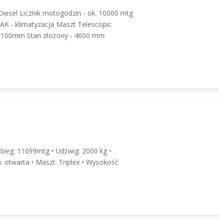
Diesel Licznik motogodzin - ok. 10000 mtg
AK - klimatyzacja Maszt Telescopic
15100mm Stan złożony - 4600 mm
ebieg: 11099mtg • Udźwig: 2000 kg •
a: otwarta • Maszt: Triplex • Wysokość