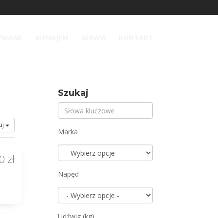
YWANE
WYNAJEM
SERWIS
KONTAKT
Szukaj
uj
Marka
0 zł
Napęd
Udźwig (kg)