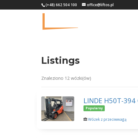
(+48) 662 504 100
office@liftos.pl
Listings
Znaleziono 12 wózki(ów)
LINDE H50T-394 
Popularny
Wózek z przeciwwagą