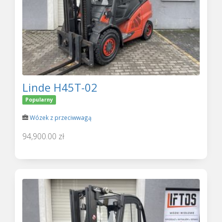
Linde H45T-02
Popularny
Wózek z przeciwwagą
94,900.00 zł