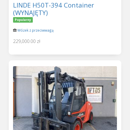
LINDE H50T-394 Container
(WYNAJĘTY)
Popularny
Wózek z przeciwwagą
229,000.00 zł