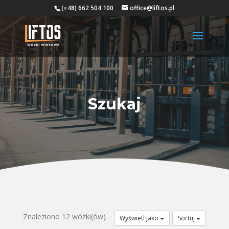
(+48) 662 504 100
office@liftos.pl
Szukaj
Znaleziono 12 wózki(ów)
Wyświetl jako
Sortuj