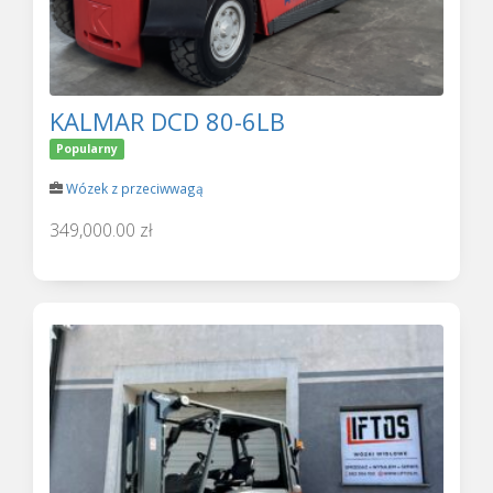
KALMAR DCD 80-6LB
Popularny
Wózek z przeciwwagą
349,000.00 zł