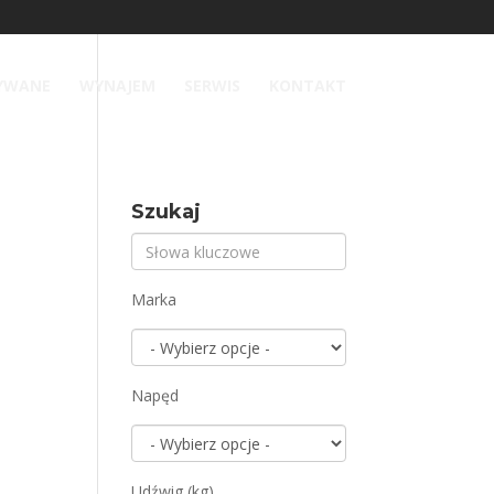
YWANE
WYNAJEM
SERWIS
KONTAKT
Szukaj
Marka
Napęd
Udźwig (kg)