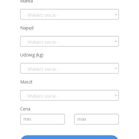
Marka
Napęd
Udźwig (kg)
Maszt
Cena